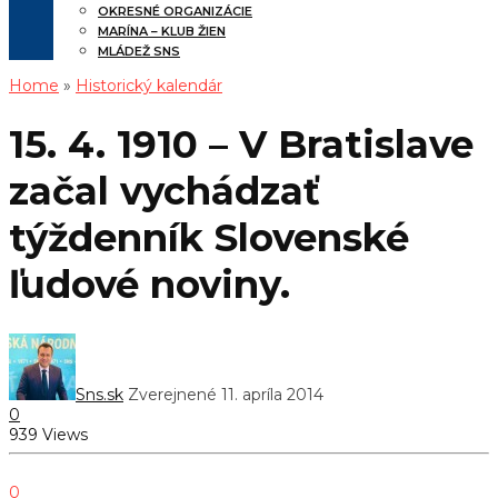
OKRESNÉ ORGANIZÁCIE
MARÍNA – KLUB ŽIEN
MLÁDEŽ SNS
Home
»
Historický kalendár
15. 4. 1910 – V Bratislave
začal vychádzať
týždenník Slovenské
ľudové noviny.
Sns.sk
Zverejnené 11. apríla 2014
0
939 Views
0