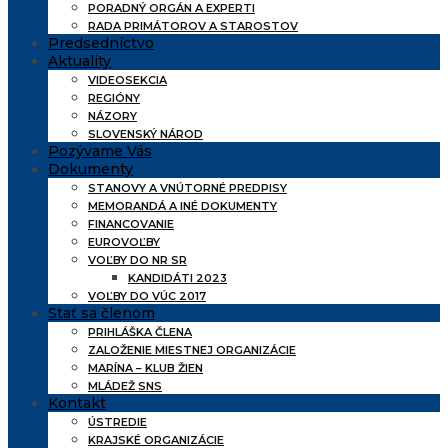
PORADNÝ ORGÁN A EXPERTI
RADA PRIMÁTOROV A STAROSTOV
Predsedníctvo
Aktuality
VIDEOSEKCIA
REGIÓNY
NÁZORY
SLOVENSKÝ NÁROD
Pozývame Vás
Dokumenty
STANOVY A VNÚTORNÉ PREDPISY
MEMORANDÁ A INÉ DOKUMENTY
FINANCOVANIE
EUROVOĽBY
VOĽBY DO NR SR
KANDIDÁTI 2023
VOĽBY DO VÚC 2017
Stať sa členom
PRIHLÁŠKA ČLENA
ZALOŽENIE MIESTNEJ ORGANIZÁCIE
MARÍNA – KLUB ŽIEN
MLÁDEŽ SNS
Kontakt
ÚSTREDIE
KRAJSKÉ ORGANIZÁCIE