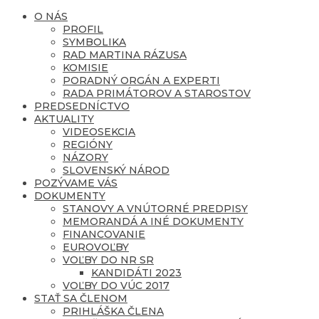
O NÁS
PROFIL
SYMBOLIKA
RAD MARTINA RÁZUSA
KOMISIE
PORADNÝ ORGÁN A EXPERTI
RADA PRIMÁTOROV A STAROSTOV
PREDSEDNÍCTVO
AKTUALITY
VIDEOSEKCIA
REGIÓNY
NÁZORY
SLOVENSKÝ NÁROD
POZÝVAME VÁS
DOKUMENTY
STANOVY A VNÚTORNÉ PREDPISY
MEMORANDÁ A INÉ DOKUMENTY
FINANCOVANIE
EUROVOĽBY
VOĽBY DO NR SR
KANDIDÁTI 2023
VOĽBY DO VÚC 2017
STAŤ SA ČLENOM
PRIHLÁŠKA ČLENA