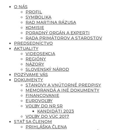
O NÁS
PROFIL
SYMBOLIKA
RAD MARTINA RÁZUSA
KOMISIE
PORADNÝ ORGÁN A EXPERTI
RADA PRIMÁTOROV A STAROSTOV
PREDSEDNÍCTVO
AKTUALITY
VIDEOSEKCIA
REGIÓNY
NÁZORY
SLOVENSKÝ NÁROD
POZÝVAME VÁS
DOKUMENTY
STANOVY A VNÚTORNÉ PREDPISY
MEMORANDÁ A INÉ DOKUMENTY
FINANCOVANIE
EUROVOĽBY
VOĽBY DO NR SR
KANDIDÁTI 2023
VOĽBY DO VÚC 2017
STAŤ SA ČLENOM
PRIHLÁŠKA ČLENA