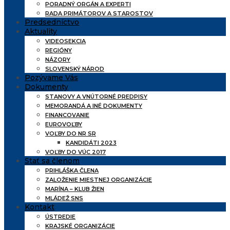
PORADNÝ ORGÁN A EXPERTI
RADA PRIMÁTOROV A STAROSTOV
Predsedníctvo
Aktuality
VIDEOSEKCIA
REGIÓNY
NÁZORY
SLOVENSKÝ NÁROD
Pozývame Vás
Dokumenty
STANOVY A VNÚTORNÉ PREDPISY
MEMORANDÁ A INÉ DOKUMENTY
FINANCOVANIE
EUROVOĽBY
VOĽBY DO NR SR
KANDIDÁTI 2023
VOĽBY DO VÚC 2017
Stať sa členom
PRIHLÁŠKA ČLENA
ZALOŽENIE MIESTNEJ ORGANIZÁCIE
MARÍNA – KLUB ŽIEN
MLÁDEŽ SNS
Kontakt
ÚSTREDIE
KRAJSKÉ ORGANIZÁCIE