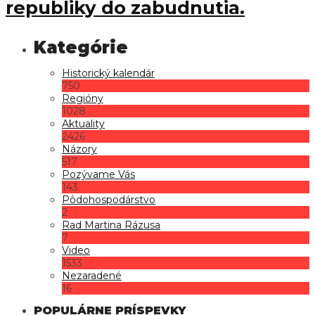
republiky do zabudnutia.
Historický kalendár
750
Regióny
1028
Aktuality
2426
Názory
517
Pozývame Vás
143
Pôdohospodárstvo
2
Rad Martina Rázusa
7
Video
1533
Nezaradené
16
POPULÁRNE PRÍSPEVKY