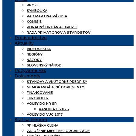
PROFIL
SYMBOLIKA
RAD MARTINA RÁZUSA
KOMISIE
PORADNÝ ORGÁN A EXPERTI
RADA PRIMÁTOROV A STAROSTOV
Predsedníctvo
Aktuality
VIDEOSEKCIA
REGIÓNY
NÁZORY
SLOVENSKÝ NÁROD
Pozývame Vás
Dokumenty
STANOVY A VNÚTORNÉ PREDPISY
MEMORANDÁ A INÉ DOKUMENTY
FINANCOVANIE
EUROVOĽBY
VOĽBY DO NR SR
KANDIDÁTI 2023
VOĽBY DO VÚC 2017
Stať sa členom
PRIHLÁŠKA ČLENA
ZALOŽENIE MIESTNEJ ORGANIZÁCIE