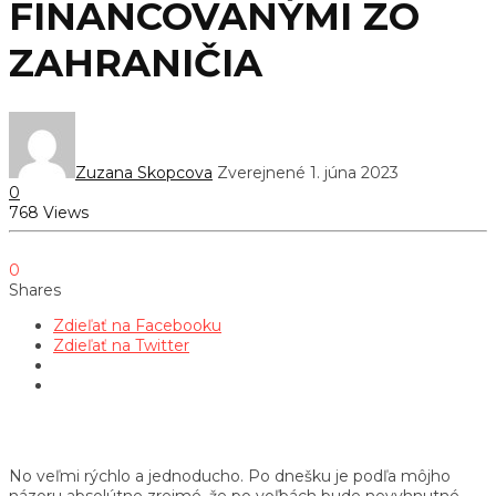
FINANCOVANÝMI ZO
ZAHRANIČIA
Zuzana Skopcova
Zverejnené 1. júna 2023
0
768 Views
0
Shares
Zdieľať na Facebooku
Zdieľať na Twitter
No veľmi rýchlo a jednoducho. Po dnešku je podľa môjho
názoru absolútne zrejmé, že po voľbách bude nevyhnutné