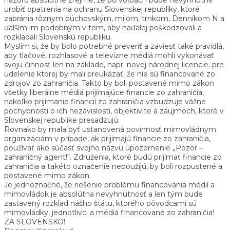
urobiť opatrenia na ochranu Slovenskej republiky, ktoré
zabránia rôznym púchovským, milom, trnkom, Denníkom N a
ďalším im podobným v tom, aby naďalej poškodzovali a
rozkladali Slovenskú republiku.
Myslím si, že by bolo potrebné preveriť a zaviesť také pravidlá,
aby tlačové, rozhlasové a televízne médiá mohli vykonávať
svoju činnosť len na základe, napr. novej národnej licencie, pre
udelenie ktorej by mali preukázať, že nie sú financované zo
zdrojov zo zahraničia. Takto by boli postavené mimo zákon
všetky liberálne médiá prijímajúce financie zo zahraničia,
nakoľko prijímanie financií zo zahraničia vzbudzuje vážne
pochybnosti o ich nezávislosti, objektivite a záujmoch, ktoré v
Slovenskej republike presadzujú.
Rovnako by mala byť ustanovená povinnosť mimovládnym
organizáciám v prípade, ak prijímajú financie zo zahraničia,
používať ako súčasť svojho názvu upozornenie „Pozor –
zahraničný agent!“. Združenia, ktoré budú prijímať financie zo
zahraničia a takéto označenie nepoužijú, by boli rozpustené a
postavené mimo zákon.
Je jednoznačné, že riešenie problému financovania médií a
mimovládok je absolútna nevyhnutnosť a len tým bude
zastavený rozklad nášho štátu, ktorého pôvodcami sú
mimovládky, jednotlivci a médiá financované zo zahraničia!
ZA SLOVENSKO!