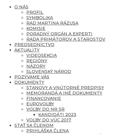
O NÁS
PROFIL
SYMBOLIKA
RAD MARTINA RÁZUSA
KOMISIE
PORADNÝ ORGÁN A EXPERTI
RADA PRIMÁTOROV A STAROSTOV
PREDSEDNÍCTVO
AKTUALITY
VIDEOSEKCIA
REGIÓNY
NÁZORY
SLOVENSKÝ NÁROD
POZÝVAME VÁS
DOKUMENTY
STANOVY A VNÚTORNÉ PREDPISY
MEMORANDÁ A INÉ DOKUMENTY
FINANCOVANIE
EUROVOĽBY
VOĽBY DO NR SR
KANDIDÁTI 2023
VOĽBY DO VÚC 2017
STAŤ SA ČLENOM
PRIHLÁŠKA ČLENA