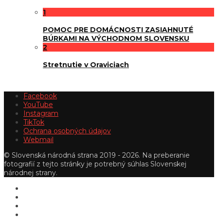
1
POMOC PRE DOMÁCNOSTI ZASIAHNUTÉ
BÚRKAMI NA VÝCHODNOM SLOVENSKU
2
Stretnutie v Oraviciach
Facebook
YouTube
Instagram
TikTok
Ochrana osobných údajov
Webmail
© Slovenská národná strana 2019 - 2026. Na preberanie
fotografií z tejto stránky je potrebný súhlas Slovenskej
národnej strany.