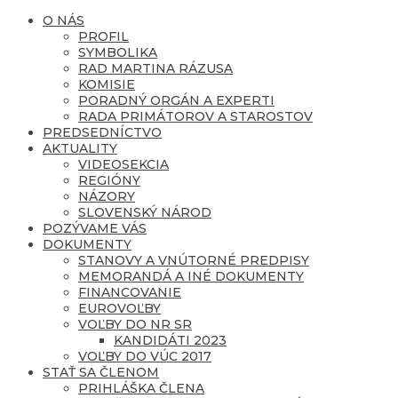
O NÁS
PROFIL
SYMBOLIKA
RAD MARTINA RÁZUSA
KOMISIE
PORADNÝ ORGÁN A EXPERTI
RADA PRIMÁTOROV A STAROSTOV
PREDSEDNÍCTVO
AKTUALITY
VIDEOSEKCIA
REGIÓNY
NÁZORY
SLOVENSKÝ NÁROD
POZÝVAME VÁS
DOKUMENTY
STANOVY A VNÚTORNÉ PREDPISY
MEMORANDÁ A INÉ DOKUMENTY
FINANCOVANIE
EUROVOĽBY
VOĽBY DO NR SR
KANDIDÁTI 2023
VOĽBY DO VÚC 2017
STAŤ SA ČLENOM
PRIHLÁŠKA ČLENA