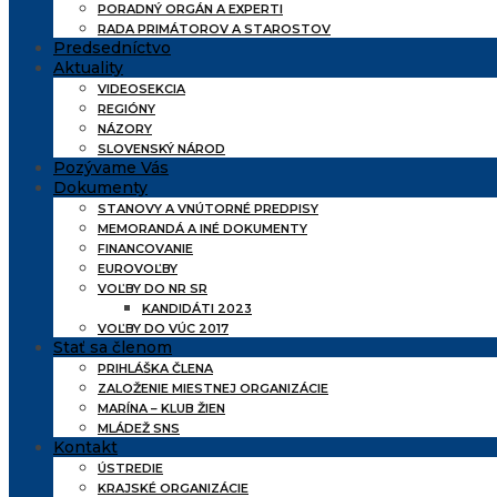
PORADNÝ ORGÁN A EXPERTI
RADA PRIMÁTOROV A STAROSTOV
Predsedníctvo
Aktuality
VIDEOSEKCIA
REGIÓNY
NÁZORY
SLOVENSKÝ NÁROD
Pozývame Vás
Dokumenty
STANOVY A VNÚTORNÉ PREDPISY
MEMORANDÁ A INÉ DOKUMENTY
FINANCOVANIE
EUROVOĽBY
VOĽBY DO NR SR
KANDIDÁTI 2023
VOĽBY DO VÚC 2017
Stať sa členom
PRIHLÁŠKA ČLENA
ZALOŽENIE MIESTNEJ ORGANIZÁCIE
MARÍNA – KLUB ŽIEN
MLÁDEŽ SNS
Kontakt
ÚSTREDIE
KRAJSKÉ ORGANIZÁCIE