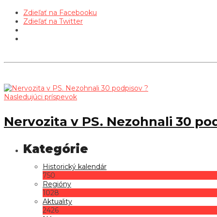
Zdieľať na Facebooku
Zdieľať na Twitter
Nasledujúci príspevok
Nervozita v PS. Nezohnali 30 po
Historický kalendár
750
Regióny
1028
Aktuality
2426