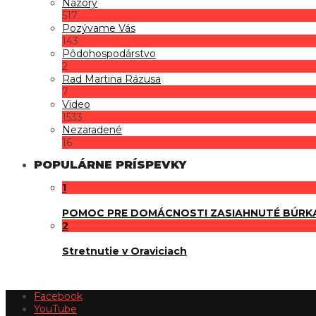
Názory
517
Pozývame Vás
143
Pôdohospodárstvo
2
Rad Martina Rázusa
7
Video
1533
Nezaradené
16
POPULÁRNE PRÍSPEVKY
1
POMOC PRE DOMÁCNOSTI ZASIAHNUTÉ BÚRK
2
Stretnutie v Oraviciach
Facebook
YouTube