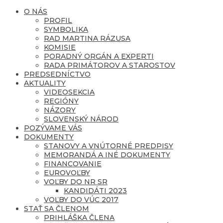
O NÁS
PROFIL
SYMBOLIKA
RAD MARTINA RÁZUSA
KOMISIE
PORADNÝ ORGÁN A EXPERTI
RADA PRIMÁTOROV A STAROSTOV
PREDSEDNÍCTVO
AKTUALITY
VIDEOSEKCIA
REGIÓNY
NÁZORY
SLOVENSKÝ NÁROD
POZÝVAME VÁS
DOKUMENTY
STANOVY A VNÚTORNÉ PREDPISY
MEMORANDÁ A INÉ DOKUMENTY
FINANCOVANIE
EUROVOĽBY
VOĽBY DO NR SR
KANDIDÁTI 2023
VOĽBY DO VÚC 2017
STAŤ SA ČLENOM
PRIHLÁŠKA ČLENA