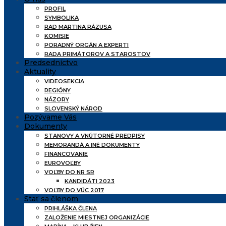
PROFIL
SYMBOLIKA
RAD MARTINA RÁZUSA
KOMISIE
PORADNÝ ORGÁN A EXPERTI
RADA PRIMÁTOROV A STAROSTOV
Predsedníctvo
Aktuality
VIDEOSEKCIA
REGIÓNY
NÁZORY
SLOVENSKÝ NÁROD
Pozývame Vás
Dokumenty
STANOVY A VNÚTORNÉ PREDPISY
MEMORANDÁ A INÉ DOKUMENTY
FINANCOVANIE
EUROVOĽBY
VOĽBY DO NR SR
KANDIDÁTI 2023
VOĽBY DO VÚC 2017
Stať sa členom
PRIHLÁŠKA ČLENA
ZALOŽENIE MIESTNEJ ORGANIZÁCIE