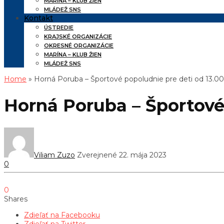
MARÍNA – KLUB ŽIEN
MLÁDEŽ SNS
Kontakt
ÚSTREDIE
KRAJSKÉ ORGANIZÁCIE
OKRESNÉ ORGANIZÁCIE
MARÍNA – KLUB ŽIEN
MLÁDEŽ SNS
Home
» Horná Poruba – Športové popoludnie pre deti od 13.0
Horná Poruba – Športové
Viliam Zuzo
Zverejnené 22. mája 2023
0
0
Shares
Zdieľať na Facebooku
Zdieľať na Twitter