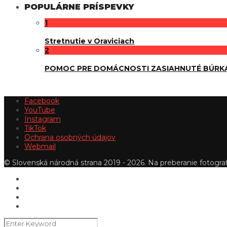
POPULÁRNE PRÍSPEVKY
1
Stretnutie v Oraviciach
2
POMOC PRE DOMÁCNOSTI ZASIAHNUTÉ BÚRK
Facebook
YouTube
Instagram
TikTok
Ochrana osobných údajov
Webmail
© Slovenská národná strana 2019 - 2026. Na preberanie fotografi