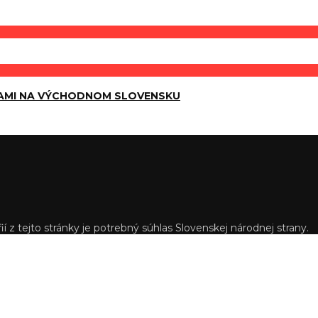
AMI NA VÝCHODNOM SLOVENSKU
í z tejto stránky je potrebný súhlas Slovenskej národnej strany.