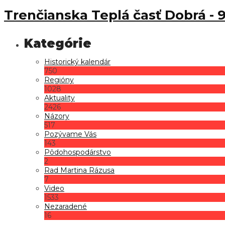
Trenčianska Teplá časť Dobrá - 9
Historický kalendár
750
Regióny
1028
Aktuality
2426
Názory
517
Pozývame Vás
143
Pôdohospodárstvo
2
Rad Martina Rázusa
7
Video
1533
Nezaradené
16