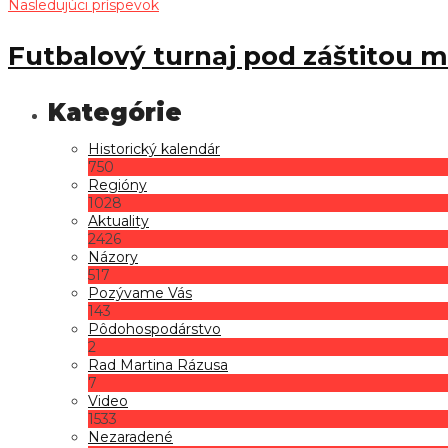
Nasledujúci príspevok
Futbalový turnaj pod záštitou m
Historický kalendár
750
Regióny
1028
Aktuality
2426
Názory
517
Pozývame Vás
143
Pôdohospodárstvo
2
Rad Martina Rázusa
7
Video
1533
Nezaradené