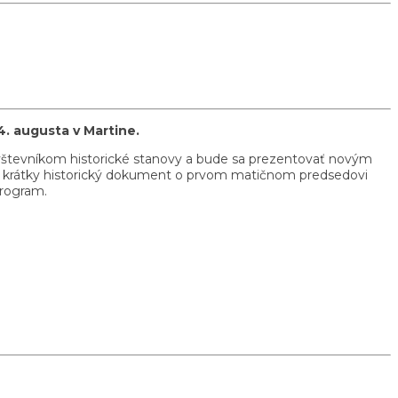
4. augusta v Martine.
e návštevníkom historické stanovy a bude sa prezentovať novým
li krátky historický dokument o prvom matičnom predsedovi
program.