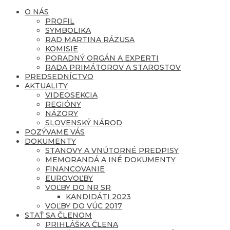
O NÁS
PROFIL
SYMBOLIKA
RAD MARTINA RÁZUSA
KOMISIE
PORADNÝ ORGÁN A EXPERTI
RADA PRIMÁTOROV A STAROSTOV
PREDSEDNÍCTVO
AKTUALITY
VIDEOSEKCIA
REGIÓNY
NÁZORY
SLOVENSKÝ NÁROD
POZÝVAME VÁS
DOKUMENTY
STANOVY A VNÚTORNÉ PREDPISY
MEMORANDÁ A INÉ DOKUMENTY
FINANCOVANIE
EUROVOĽBY
VOĽBY DO NR SR
KANDIDÁTI 2023
VOĽBY DO VÚC 2017
STAŤ SA ČLENOM
PRIHLÁŠKA ČLENA