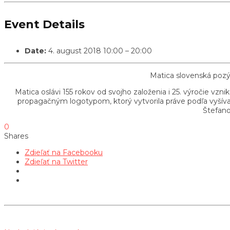
Event Details
Date:
4. august 2018 10:00
–
20:00
Matica slovenská pozý
Matica oslávi 155 rokov od svojho založenia i 25. výročie vz
propagačným logotypom, ktorý vytvorila práve podľa vyšív
Štefano
0
Shares
Zdieľať na Facebooku
Zdieľať na Twitter