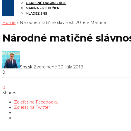
OKRESNÉ ORGANIZÁCIE
MARÍNA – KLUB ŽIEN
MLÁDEŽ SNS
Home
» Národné matičné slávnosti 2018 v Martine
Národné matičné slávnos
Sns.sk
Zverejnené 30. júla 2018
0
0
Shares
Zdieľať na Facebooku
Zdieľať na Twitter