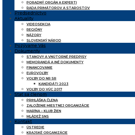
PORADNÝ ORGÁN A EXPERTI
RADA PRIMÁTOROV A STAROSTOV
Predsedníctvo
Aktuality
VIDEOSEKCIA
REGIÓNY
NÁZORY
SLOVENSKÝ NÁROD
Pozývame Vás
Dokumenty
STANOVY A VNÚTORNÉ PREDPISY
MEMORANDÁ A INÉ DOKUMENTY
FINANCOVANIE
EUROVOĽBY
VOĽBY DO NR SR
KANDIDÁTI 2023
VOĽBY DO VÚC 2017
Stať sa členom
PRIHLÁŠKA ČLENA
ZALOŽENIE MIESTNEJ ORGANIZÁCIE
MARÍNA – KLUB ŽIEN
MLÁDEŽ SNS
Kontakt
ÚSTREDIE
KRAJSKÉ ORGANIZÁCIE