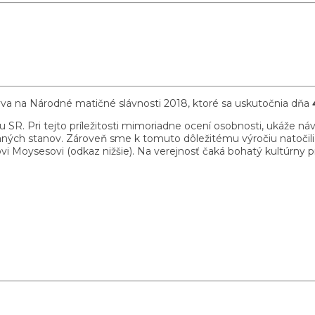
va na Národné matičné slávnosti 2018, ktoré sa uskutočnia dňa
niku SR. Pri tejto príležitosti mimoriadne ocení osobnosti, ukáž
aných stanov. Zároveň sme k tomuto dôležitému výročiu natoči
vi Moysesovi (odkaz nižšie). Na verejnosť čaká bohatý kultúrny 