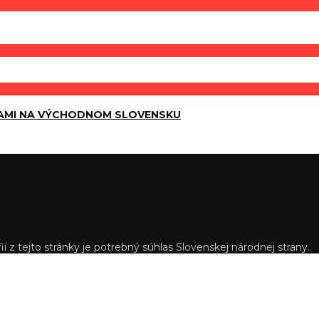
AMI NA VÝCHODNOM SLOVENSKU
í z tejto stránky je potrebný súhlas Slovenskej národnej strany.