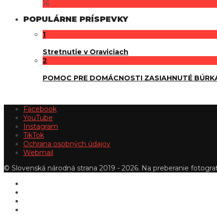
16
POPULÁRNE PRÍSPEVKY
1
Stretnutie v Oraviciach
2
POMOC PRE DOMÁCNOSTI ZASIAHNUTÉ BÚRK
Facebook
YouTube
Instagram
TikTok
Ochrana osobných údajov
Webmail
© Slovenská národná strana 2019 - 2026. Na preberanie fotografi