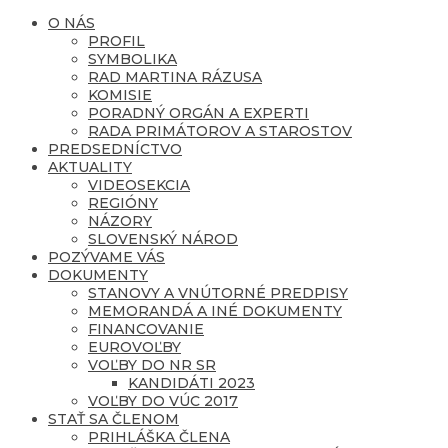
O NÁS
PROFIL
SYMBOLIKA
RAD MARTINA RÁZUSA
KOMISIE
PORADNÝ ORGÁN A EXPERTI
RADA PRIMÁTOROV A STAROSTOV
PREDSEDNÍCTVO
AKTUALITY
VIDEOSEKCIA
REGIÓNY
NÁZORY
SLOVENSKÝ NÁROD
POZÝVAME VÁS
DOKUMENTY
STANOVY A VNÚTORNÉ PREDPISY
MEMORANDÁ A INÉ DOKUMENTY
FINANCOVANIE
EUROVOĽBY
VOĽBY DO NR SR
KANDIDÁTI 2023
VOĽBY DO VÚC 2017
STAŤ SA ČLENOM
PRIHLÁŠKA ČLENA