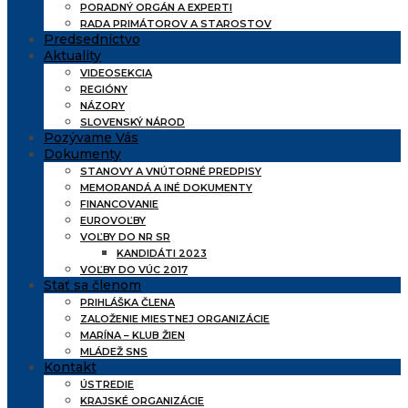
PORADNÝ ORGÁN A EXPERTI
RADA PRIMÁTOROV A STAROSTOV
Predsedníctvo
Aktuality
VIDEOSEKCIA
REGIÓNY
NÁZORY
SLOVENSKÝ NÁROD
Pozývame Vás
Dokumenty
STANOVY A VNÚTORNÉ PREDPISY
MEMORANDÁ A INÉ DOKUMENTY
FINANCOVANIE
EUROVOĽBY
VOĽBY DO NR SR
KANDIDÁTI 2023
VOĽBY DO VÚC 2017
Stať sa členom
PRIHLÁŠKA ČLENA
ZALOŽENIE MIESTNEJ ORGANIZÁCIE
MARÍNA – KLUB ŽIEN
MLÁDEŽ SNS
Kontakt
ÚSTREDIE
KRAJSKÉ ORGANIZÁCIE