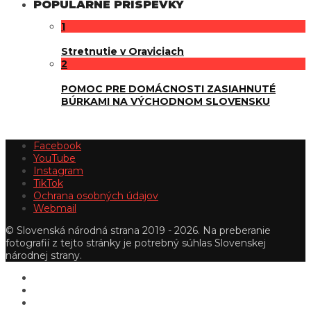
POPULÁRNE PRÍSPEVKY
1
Stretnutie v Oraviciach
2
POMOC PRE DOMÁCNOSTI ZASIAHNUTÉ
BÚRKAMI NA VÝCHODNOM SLOVENSKU
Facebook
YouTube
Instagram
TikTok
Ochrana osobných údajov
Webmail
© Slovenská národná strana 2019 - 2026. Na preberanie
fotografií z tejto stránky je potrebný súhlas Slovenskej
národnej strany.