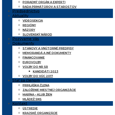
PORADNÝ ORGÁN A EXPERTI
RADA PRIMÁTOROV A STAROSTOV
Predsedníctvo
Aktuality
VIDEOSEKCIA
REGIÓNY
NÁZORY
SLOVENSKÝ NÁROD
Pozývame Vás
Dokumenty
STANOVY A VNÚTORNÉ PREDPISY
MEMORANDÁ A INÉ DOKUMENTY
FINANCOVANIE
EUROVOĽBY
VOĽBY DO NR SR
KANDIDÁTI 2023
VOĽBY DO VÚC 2017
Stať sa členom
PRIHLÁŠKA ČLENA
ZALOŽENIE MIESTNEJ ORGANIZÁCIE
MARÍNA – KLUB ŽIEN
MLÁDEŽ SNS
Kontakt
ÚSTREDIE
KRAJSKÉ ORGANIZÁCIE