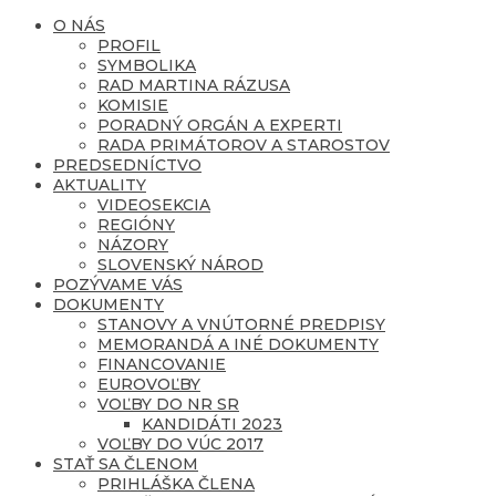
O NÁS
PROFIL
SYMBOLIKA
RAD MARTINA RÁZUSA
KOMISIE
PORADNÝ ORGÁN A EXPERTI
RADA PRIMÁTOROV A STAROSTOV
PREDSEDNÍCTVO
AKTUALITY
VIDEOSEKCIA
REGIÓNY
NÁZORY
SLOVENSKÝ NÁROD
POZÝVAME VÁS
DOKUMENTY
STANOVY A VNÚTORNÉ PREDPISY
MEMORANDÁ A INÉ DOKUMENTY
FINANCOVANIE
EUROVOĽBY
VOĽBY DO NR SR
KANDIDÁTI 2023
VOĽBY DO VÚC 2017
STAŤ SA ČLENOM
PRIHLÁŠKA ČLENA