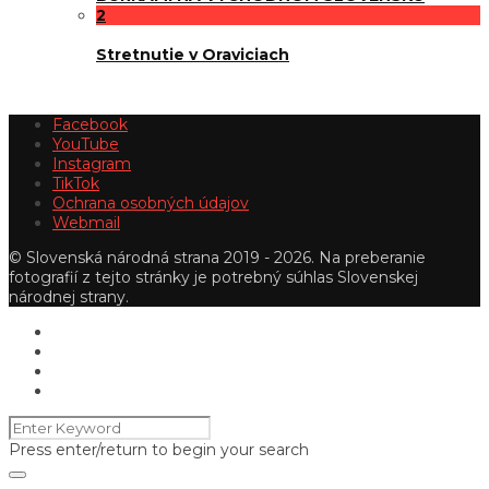
2
Stretnutie v Oraviciach
Facebook
YouTube
Instagram
TikTok
Ochrana osobných údajov
Webmail
© Slovenská národná strana 2019 - 2026. Na preberanie
fotografií z tejto stránky je potrebný súhlas Slovenskej
národnej strany.
Press enter/return to begin your search