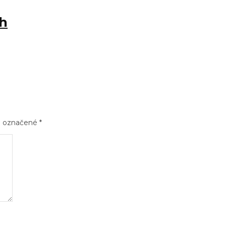
ch
sú označené
*