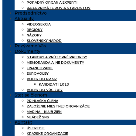
PORADNÝ ORGÁN A EXPERTI
RADA PRIMÁTOROV A STAROSTOV
Predsedníctvo
Aktuality
VIDEOSEKCIA
REGIÓNY
NÁZORY
SLOVENSKÝ NÁROD
Pozývame Vás
Dokumenty
STANOVY A VNÚTORNÉ PREDPISY
MEMORANDÁ A INÉ DOKUMENTY
FINANCOVANIE
EUROVOĽBY
VOĽBY DO NR SR
KANDIDÁTI 2023
VOĽBY DO VÚC 2017
Stať sa členom
PRIHLÁŠKA ČLENA
ZALOŽENIE MIESTNEJ ORGANIZÁCIE
MARÍNA – KLUB ŽIEN
MLÁDEŽ SNS
Kontakt
ÚSTREDIE
KRAJSKÉ ORGANIZÁCIE