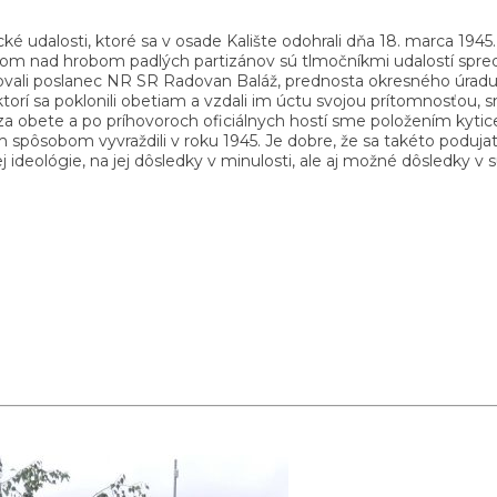
cké udalosti, ktoré sa v osade Kalište odohrali dňa 18. marca 19
m nad hrobom padlých partizánov sú tlmočníkmi udalostí spred
ovali poslanec NR SR Radovan Baláž, prednosta okresného úradu
orí sa poklonili obetiam a vzdali im úctu svojou prítomnosťou, s
a obete a po príhovoroch oficiálnych hostí sme položením kytice
pôsobom vyvraždili v roku 1945. Je dobre, že sa takéto poduja
ej ideológie, na jej dôsledky v minulosti, ale aj možné dôsledky v 