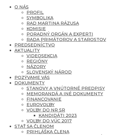
O NÁS
PROFIL
SYMBOLIKA
RAD MARTINA RÁZUSA
KOMISIE
PORADNÝ ORGÁN A EXPERTI
RADA PRIMÁTOROV A STAROSTOV
PREDSEDNÍCTVO
AKTUALITY
VIDEOSEKCIA
REGIÓNY
NÁZORY
SLOVENSKÝ NÁROD
POZÝVAME VÁS
DOKUMENTY
STANOVY A VNÚTORNÉ PREDPISY
MEMORANDÁ A INÉ DOKUMENTY
FINANCOVANIE
EUROVOĽBY
VOĽBY DO NR SR
KANDIDÁTI 2023
VOĽBY DO VÚC 2017
STAŤ SA ČLENOM
PRIHLÁŠKA ČLENA