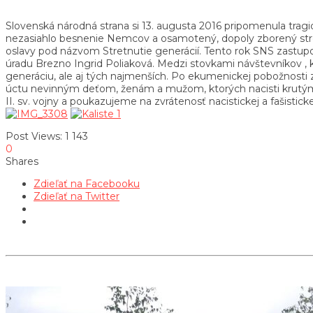
Slovenská národná strana si 13. augusta 2016 pripomenula tragi
nezasiahlo besnenie Nemcov a osamotený, dopoly zborený stro
oslavy pod názvom Stretnutie generácií. Tento rok SNS zastup
úradu Brezno Ingrid Poliaková. Medzi stovkami návštevníkov , kt
generáciu, ale aj tých najmenších. Po ekumenickej pobožnosti z
úctu nevinným deťom, ženám a mužom, ktorých nacisti krutým s
II. sv. vojny a poukazujeme na zvrátenosť nacistickej a fašistick
Post Views:
1 143
0
Shares
Zdieľať na Facebooku
Zdieľať na Twitter