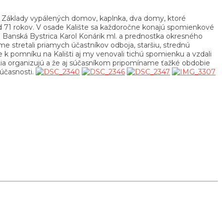
45. Základy vypálených domov, kaplnka, dva domy, ktoré
 71 rokov. V osade Kalište sa každoročne konajú spomienkové
 Banská Bystrica Karol Konárik ml. a prednostka okresného
me stretali priamych účastníkov odboja, staršiu, strednú
 k pomníku na Kališti aj my venovali tichú spomienku a vzdali
tia organizujú a že aj súčasníkom pripomíname ťažké obdobie
súčasnosti.