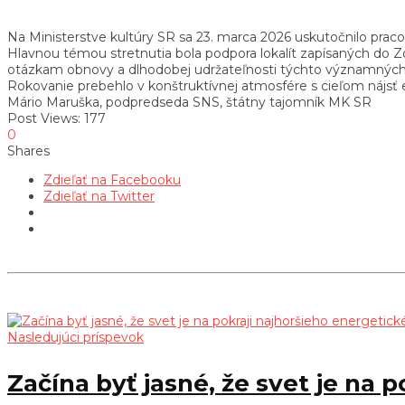
Na Ministerstve kultúry SR sa 23. marca 2026 uskutočnilo prac
Hlavnou témou stretnutia bola podpora lokalít zapísaných do
otázkam obnovy a dlhodobej udržateľnosti týchto významných l
Rokovanie prebehlo v konštruktívnej atmosfére s cieľom nájsť e
Mário Maruška, podpredseda SNS, štátny tajomník MK SR
Post Views:
177
0
Shares
Zdieľať na Facebooku
Zdieľať na Twitter
Nasledujúci príspevok
Začína byť jasné, že svet je na 