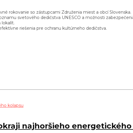
ovné rokovanie so zástupcami Združenia miest a obcí Slovenska.
 Zoznamu svetového dedičstva UNESCO a možnosti zabezpečenia i
okalít.
fektívne riešenia pre ochranu kultúrneho dedičstva.
pokraji najhoršieho energetického