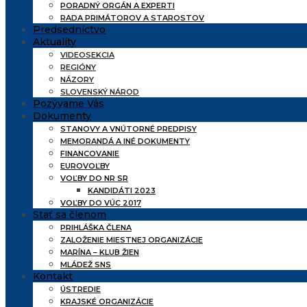
PORADNÝ ORGÁN A EXPERTI
RADA PRIMÁTOROV A STAROSTOV
Predsedníctvo
Aktuality
VIDEOSEKCIA
REGIÓNY
NÁZORY
SLOVENSKÝ NÁROD
Pozývame Vás
Dokumenty
STANOVY A VNÚTORNÉ PREDPISY
MEMORANDÁ A INÉ DOKUMENTY
FINANCOVANIE
EUROVOĽBY
VOĽBY DO NR SR
KANDIDÁTI 2023
VOĽBY DO VÚC 2017
Stať sa členom
PRIHLÁŠKA ČLENA
ZALOŽENIE MIESTNEJ ORGANIZÁCIE
MARÍNA – KLUB ŽIEN
MLÁDEŽ SNS
Kontakt
ÚSTREDIE
KRAJSKÉ ORGANIZÁCIE