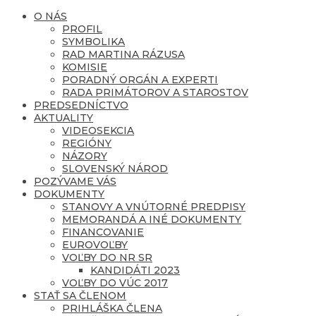
O NÁS
PROFIL
SYMBOLIKA
RAD MARTINA RÁZUSA
KOMISIE
PORADNÝ ORGÁN A EXPERTI
RADA PRIMÁTOROV A STAROSTOV
PREDSEDNÍCTVO
AKTUALITY
VIDEOSEKCIA
REGIÓNY
NÁZORY
SLOVENSKÝ NÁROD
POZÝVAME VÁS
DOKUMENTY
STANOVY A VNÚTORNÉ PREDPISY
MEMORANDÁ A INÉ DOKUMENTY
FINANCOVANIE
EUROVOĽBY
VOĽBY DO NR SR
KANDIDÁTI 2023
VOĽBY DO VÚC 2017
STAŤ SA ČLENOM
PRIHLÁŠKA ČLENA