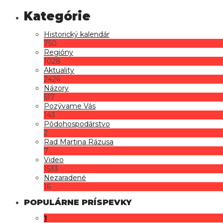
Historický kalendár
750
Regióny
1028
Aktuality
2426
Názory
517
Pozývame Vás
143
Pôdohospodárstvo
2
Rad Martina Rázusa
7
Video
1533
Nezaradené
16
POPULÁRNE PRÍSPEVKY
1