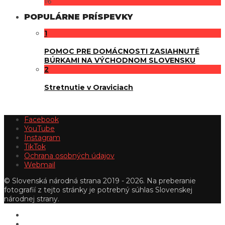
16
POPULÁRNE PRÍSPEVKY
1
POMOC PRE DOMÁCNOSTI ZASIAHNUTÉ
BÚRKAMI NA VÝCHODNOM SLOVENSKU
2
Stretnutie v Oraviciach
Facebook
YouTube
Instagram
TikTok
Ochrana osobných údajov
Webmail
© Slovenská národná strana 2019 - 2026. Na preberanie
fotografií z tejto stránky je potrebný súhlas Slovenskej
národnej strany.