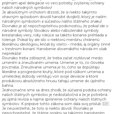
prijímam apel delegácie vo veci potreby zvýšenej ochrany
našich národných symbolov!
Je absolútnym vrcholom drzosti, že si niekto takýmto
ohavným spôsobom dovolil hanobiť dvojkríž, ktorý je naším
národným symbolom a súčasťou nášho štátneho znaku!
Rovnako je až nepochopiteľnou podivnosťou, že pokiaľ ide o
národné symboly Slovákov alebo náboženské symboly
kresťanskej viery, roky rokúce sa takéto konanie prehliada a
toleruje. Pokiaľ by ale išlo o niektorú menšinu chránenú
liberálnou ideológiou, kričali by všetci – médiá, aj orgány činné
v trestnom konaní. Hanobenie slovenského národa im však
neprekáža!
Rovnako treba zdôrazniť, že treba začať rozlišovať medzi
umením a zneužívaním umenia. Umenie je to, čo človeka
povznáša. Zneužívanie umenia je to, čoho sa dopúšťajú
liberálne a progresívne kruhy, ktoré pod rúškom umenia a
umeleckej slobody ventilujú von svoje deviácie a ktoré
produkciou absolútneho hnusu ťahajú umenie do úplného
bahna.
Jednoznačne sme sa dnes zhodli, že súčasná podoba ochrany
našich štátnych symbolov je nedostatočná a že je potrebná
jej úplná revízia a najmä sprísnenie ochrany našich štátnych
symbolov. K príprave tohto zákona som dala svoj prísľub 🇸🇰
Je neuveriteľné, že toto si niekto dovolí. Rovnako je
nepochopiteľné, že štátne orgány sa takýmto hanobením