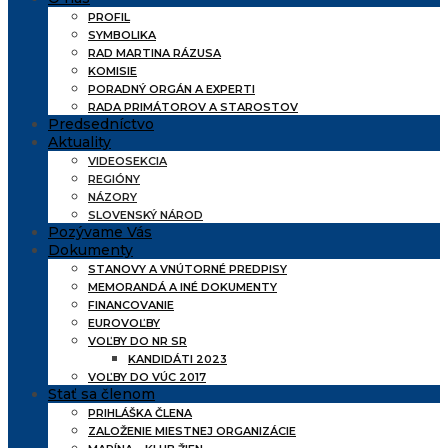
PROFIL
SYMBOLIKA
RAD MARTINA RÁZUSA
KOMISIE
PORADNÝ ORGÁN A EXPERTI
RADA PRIMÁTOROV A STAROSTOV
Predsedníctvo
Aktuality
VIDEOSEKCIA
REGIÓNY
NÁZORY
SLOVENSKÝ NÁROD
Pozývame Vás
Dokumenty
STANOVY A VNÚTORNÉ PREDPISY
MEMORANDÁ A INÉ DOKUMENTY
FINANCOVANIE
EUROVOĽBY
VOĽBY DO NR SR
KANDIDÁTI 2023
VOĽBY DO VÚC 2017
Stať sa členom
PRIHLÁŠKA ČLENA
ZALOŽENIE MIESTNEJ ORGANIZÁCIE