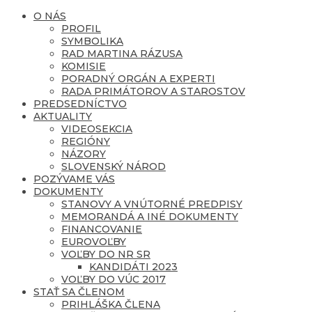
O NÁS
PROFIL
SYMBOLIKA
RAD MARTINA RÁZUSA
KOMISIE
PORADNÝ ORGÁN A EXPERTI
RADA PRIMÁTOROV A STAROSTOV
PREDSEDNÍCTVO
AKTUALITY
VIDEOSEKCIA
REGIÓNY
NÁZORY
SLOVENSKÝ NÁROD
POZÝVAME VÁS
DOKUMENTY
STANOVY A VNÚTORNÉ PREDPISY
MEMORANDÁ A INÉ DOKUMENTY
FINANCOVANIE
EUROVOĽBY
VOĽBY DO NR SR
KANDIDÁTI 2023
VOĽBY DO VÚC 2017
STAŤ SA ČLENOM
PRIHLÁŠKA ČLENA