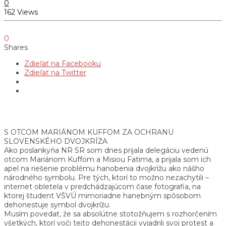
0
162 Views
0
Shares
Zdieľať na Facebooku
Zdieľať na Twitter
S OTCOM MARIÁNOM KUFFOM ZA OCHRANU
SLOVENSKÉHO DVOJKRÍŽA
Ako poslankyňa NR SR som dnes prijala delegáciu vedenú
otcom Mariánom Kuffom a Misiou Fatima, a prijala som ich
apel na riešenie problému hanobenia dvojkrížu ako nášho
národného symbolu. Pre tých, ktorí to možno nezachytili –
internet obletela v predchádzajúcom čase fotografia, na
ktorej študent VŠVÚ mimoriadne hanebným spôsobom
dehonestuje symbol dvojkrížu.
Musím povedať, že sa absolútne stotožňujem s rozhorčením
všetkých, ktorí voči tejto dehonestácii vyjadrili svoj protest a