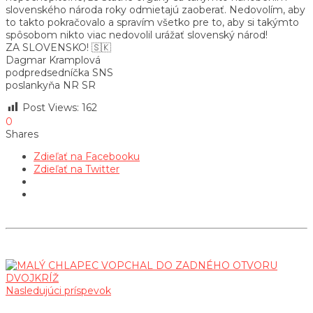
slovenského národa roky odmietajú zaoberať. Nedovolím, aby
to takto pokračovalo a spravím všetko pre to, aby si takýmto
spôsobom nikto viac nedovolil urážať slovenský národ!
ZA SLOVENSKO! 🇸🇰
Dagmar Kramplová
podpredsedníčka SNS
poslankyňa NR SR
Post Views:
162
0
Shares
Zdieľať na Facebooku
Zdieľať na Twitter
Nasledujúci príspevok