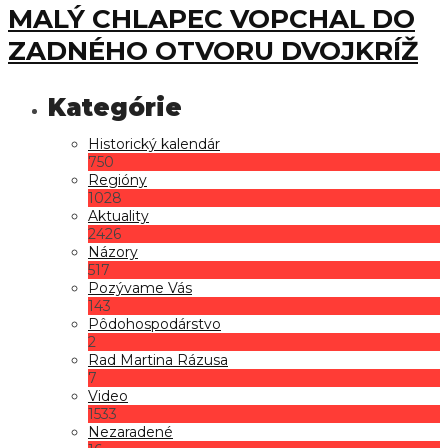
MALÝ CHLAPEC VOPCHAL DO
ZADNÉHO OTVORU DVOJKRÍŽ
Historický kalendár
750
Regióny
1028
Aktuality
2426
Názory
517
Pozývame Vás
143
Pôdohospodárstvo
2
Rad Martina Rázusa
7
Video
1533
Nezaradené