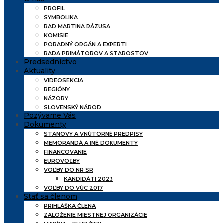
PROFIL
SYMBOLIKA
RAD MARTINA RÁZUSA
KOMISIE
PORADNÝ ORGÁN A EXPERTI
RADA PRIMÁTOROV A STAROSTOV
Predsedníctvo
Aktuality
VIDEOSEKCIA
REGIÓNY
NÁZORY
SLOVENSKÝ NÁROD
Pozývame Vás
Dokumenty
STANOVY A VNÚTORNÉ PREDPISY
MEMORANDÁ A INÉ DOKUMENTY
FINANCOVANIE
EUROVOĽBY
VOĽBY DO NR SR
KANDIDÁTI 2023
VOĽBY DO VÚC 2017
Stať sa členom
PRIHLÁŠKA ČLENA
ZALOŽENIE MIESTNEJ ORGANIZÁCIE