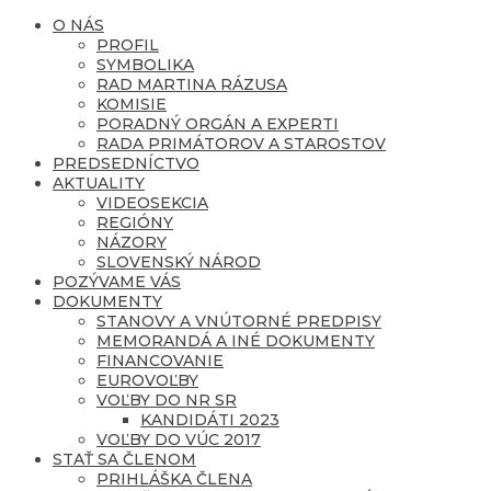
O NÁS
PROFIL
SYMBOLIKA
RAD MARTINA RÁZUSA
KOMISIE
PORADNÝ ORGÁN A EXPERTI
RADA PRIMÁTOROV A STAROSTOV
PREDSEDNÍCTVO
AKTUALITY
VIDEOSEKCIA
REGIÓNY
NÁZORY
SLOVENSKÝ NÁROD
POZÝVAME VÁS
DOKUMENTY
STANOVY A VNÚTORNÉ PREDPISY
MEMORANDÁ A INÉ DOKUMENTY
FINANCOVANIE
EUROVOĽBY
VOĽBY DO NR SR
KANDIDÁTI 2023
VOĽBY DO VÚC 2017
STAŤ SA ČLENOM
PRIHLÁŠKA ČLENA