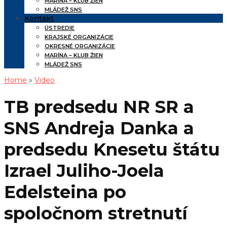
MARÍNA – KLUB ŽIEN
MLÁDEŽ SNS
Kontakt
ÚSTREDIE
KRAJSKÉ ORGANIZÁCIE
OKRESNÉ ORGANIZÁCIE
MARÍNA – KLUB ŽIEN
MLÁDEŽ SNS
Home
»
Video
TB predsedu NR SR a
SNS Andreja Danka a
predsedu Knesetu štátu
Izrael Juliho-Joela
Edelsteina po
spoločnom stretnutí