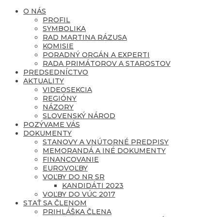
O NÁS
PROFIL
SYMBOLIKA
RAD MARTINA RÁZUSA
KOMISIE
PORADNÝ ORGÁN A EXPERTI
RADA PRIMÁTOROV A STAROSTOV
PREDSEDNÍCTVO
AKTUALITY
VIDEOSEKCIA
REGIÓNY
NÁZORY
SLOVENSKÝ NÁROD
POZÝVAME VÁS
DOKUMENTY
STANOVY A VNÚTORNÉ PREDPISY
MEMORANDÁ A INÉ DOKUMENTY
FINANCOVANIE
EUROVOĽBY
VOĽBY DO NR SR
KANDIDÁTI 2023
VOĽBY DO VÚC 2017
STAŤ SA ČLENOM
PRIHLÁŠKA ČLENA