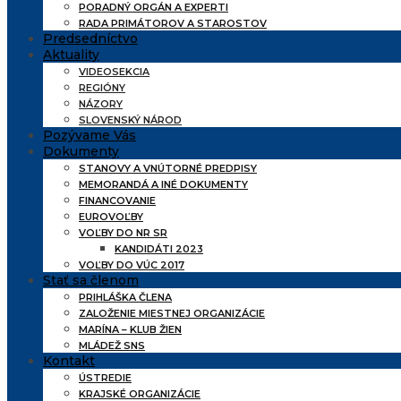
PORADNÝ ORGÁN A EXPERTI
RADA PRIMÁTOROV A STAROSTOV
Predsedníctvo
Aktuality
VIDEOSEKCIA
REGIÓNY
NÁZORY
SLOVENSKÝ NÁROD
Pozývame Vás
Dokumenty
STANOVY A VNÚTORNÉ PREDPISY
MEMORANDÁ A INÉ DOKUMENTY
FINANCOVANIE
EUROVOĽBY
VOĽBY DO NR SR
KANDIDÁTI 2023
VOĽBY DO VÚC 2017
Stať sa členom
PRIHLÁŠKA ČLENA
ZALOŽENIE MIESTNEJ ORGANIZÁCIE
MARÍNA – KLUB ŽIEN
MLÁDEŽ SNS
Kontakt
ÚSTREDIE
KRAJSKÉ ORGANIZÁCIE