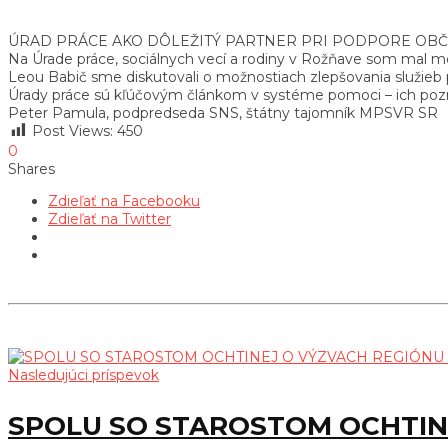
ÚRAD PRÁCE AKO DÔLEŽITÝ PARTNER PRI PODPORE OB
Na Úrade práce, sociálnych vecí a rodiny v Rožňave som mal mo
Leou Babič sme diskutovali o možnostiach zlepšovania služieb
Úrady práce sú kľúčovým článkom v systéme pomoci – ich poz
Peter Pamula, podpredseda SNS, štátny tajomník MPSVR SR
Post Views:
450
0
Shares
Zdieľať na Facebooku
Zdieľať na Twitter
Nasledujúci príspevok
SPOLU SO STAROSTOM OCHTIN