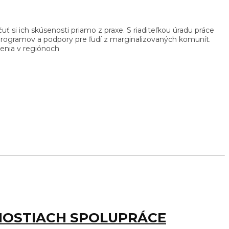
si ich skúsenosti priamo z praxe. S riaditeľkou úradu práce
programov a podpory pre ľudí z marginalizovaných komunít.
enia v regiónoch
NOSTIACH SPOLUPRÁCE