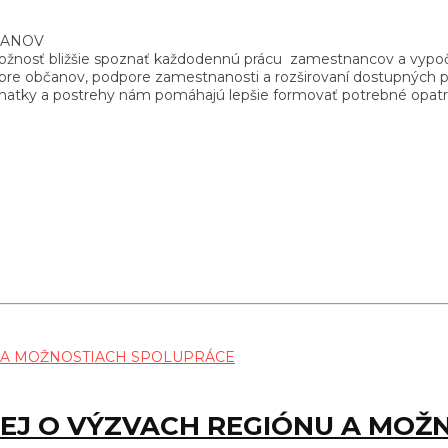
ČANOV
žnosť bližšie spoznať každodennú prácu zamestnancov a vypočuť 
 pre občanov, podpore zamestnanosti a rozširovaní dostupných 
natky a postrehy nám pomáhajú lepšie formovať potrebné opatr
EJ O VÝZVACH REGIÓNU A MOŽ