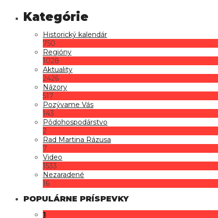
Historický kalendár
750
Regióny
1028
Aktuality
2426
Názory
517
Pozývame Vás
143
Pôdohospodárstvo
2
Rad Martina Rázusa
7
Video
1533
Nezaradené
16
POPULÁRNE PRÍSPEVKY
1