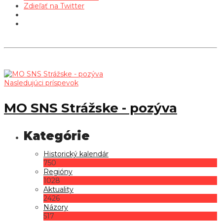
Zdieľať na Twitter
Nasledujúci príspevok
MO SNS Strážske - pozýva
Historický kalendár
750
Regióny
1028
Aktuality
2426
Názory
517