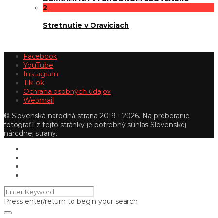
2
Stretnutie v Oraviciach
Facebook
YouTube
Instagram
TikTok
Ochrana osobných údajov
Webmail
© Slovenská národná strana 2019 - 2026. Na preberanie
fotografií z tejto stránky je potrebný súhlas Slovenskej
národnej strany.
Press enter/return to begin your search