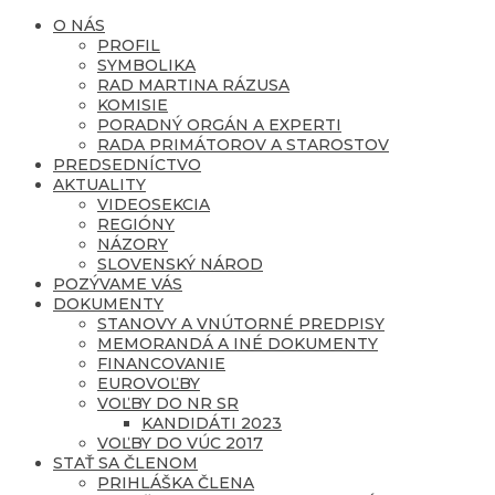
O NÁS
PROFIL
SYMBOLIKA
RAD MARTINA RÁZUSA
KOMISIE
PORADNÝ ORGÁN A EXPERTI
RADA PRIMÁTOROV A STAROSTOV
PREDSEDNÍCTVO
AKTUALITY
VIDEOSEKCIA
REGIÓNY
NÁZORY
SLOVENSKÝ NÁROD
POZÝVAME VÁS
DOKUMENTY
STANOVY A VNÚTORNÉ PREDPISY
MEMORANDÁ A INÉ DOKUMENTY
FINANCOVANIE
EUROVOĽBY
VOĽBY DO NR SR
KANDIDÁTI 2023
VOĽBY DO VÚC 2017
STAŤ SA ČLENOM
PRIHLÁŠKA ČLENA