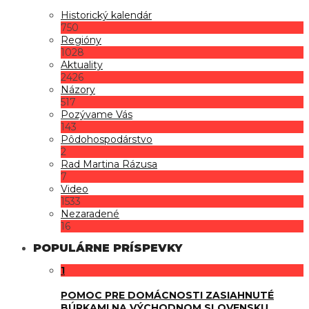
Historický kalendár
750
Regióny
1028
Aktuality
2426
Názory
517
Pozývame Vás
143
Pôdohospodárstvo
2
Rad Martina Rázusa
7
Video
1533
Nezaradené
16
POPULÁRNE PRÍSPEVKY
1
POMOC PRE DOMÁCNOSTI ZASIAHNUTÉ
BÚRKAMI NA VÝCHODNOM SLOVENSKU