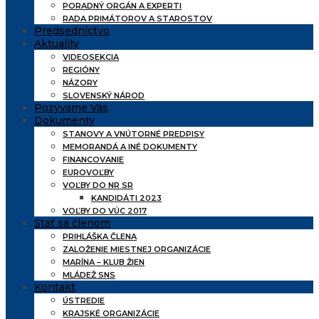
PORADNÝ ORGÁN A EXPERTI
RADA PRIMÁTOROV A STAROSTOV
Predsedníctvo
Aktuality
VIDEOSEKCIA
REGIÓNY
NÁZORY
SLOVENSKÝ NÁROD
Pozývame Vás
Dokumenty
STANOVY A VNÚTORNÉ PREDPISY
MEMORANDÁ A INÉ DOKUMENTY
FINANCOVANIE
EUROVOĽBY
VOĽBY DO NR SR
KANDIDÁTI 2023
VOĽBY DO VÚC 2017
Stať sa členom
PRIHLÁŠKA ČLENA
ZALOŽENIE MIESTNEJ ORGANIZÁCIE
MARÍNA – KLUB ŽIEN
MLÁDEŽ SNS
Kontakt
ÚSTREDIE
KRAJSKÉ ORGANIZÁCIE